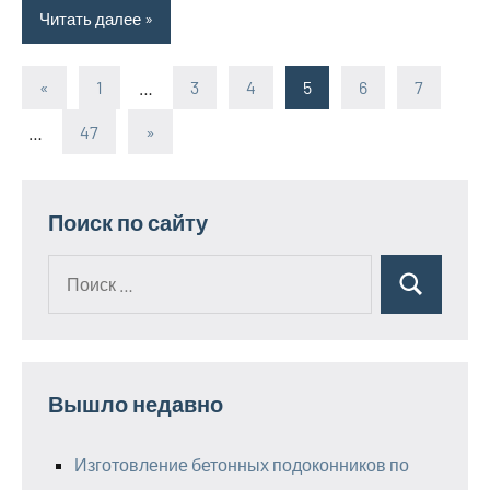
Читать далее
«
Предыдущие
1
…
3
4
5
6
7
Пагинация
записи
…
47
Следующие
»
записей
записи
Поиск по сайту
Поиск
Поиск
для:
Вышло недавно
Изготовление бетонных подоконников по