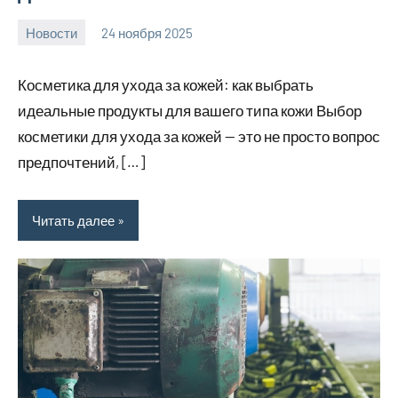
Новости
24 ноября 2025
Avtor
Нет
комментариев
Косметика для ухода за кожей: как выбрать
идеальные продукты для вашего типа кожи Выбор
косметики для ухода за кожей — это не просто вопрос
предпочтений, […]
Читать далее