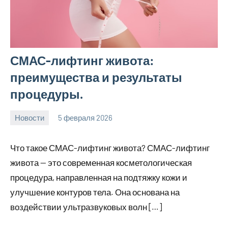
СМАС-лифтинг живота:
преимущества и результаты
процедуры.
Новости
5 февраля 2026
Avtor
Нет
комментариев
Что такое СМАС-лифтинг живота? СМАС-лифтинг
живота — это современная косметологическая
процедура, направленная на подтяжку кожи и
улучшение контуров тела. Она основана на
воздействии ультразвуковых волн […]