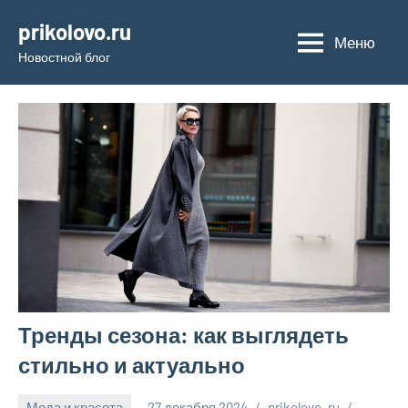
Перейти
prikolovo.ru
к
Меню
Новостной блог
содержимому
Тренды сезона: как выглядеть
стильно и актуально
Мода и красота
27 декабря 2024
prikolovo_ru