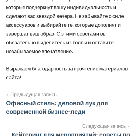
которые подчеркнут вашу индивидуальность и
сделают вас звездой вечера. Не забывайте о силе
аксессуаров и выбирайте те, которые дополнят и
завершат ваш образ. С этими советами вы
обязательно выделитесь из толпы и оставите
незабываемое впечатление.
Выражаем благодарность за прочтение материалов
сайта!
Предыдущая запись
Навигация
Офисный стиль: деловой лук для
современной бизнес-леди
по
записям
Следующая запись
Кейтеринг для мероприятий: советы по