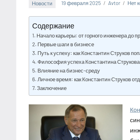
Новости
19 февраля 2025
Avtor
Нет 
Содержание
Начало карьеры: от горного инженера до 
Первые шаги в бизнесе
Путь к успеху: как Константин Струков поп
Философия успеха Константина Струкова
Влияние на бизнес-среду
Личное время: как Константин Струков от
Заключение
Кон
син
инж