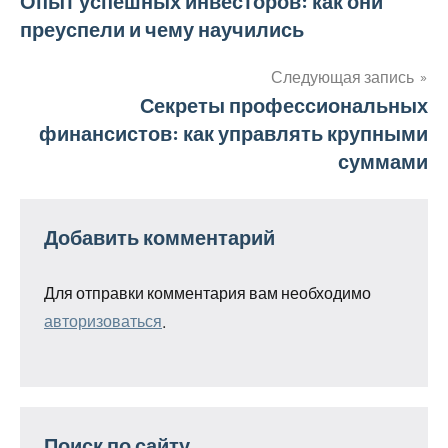
Навигация
Опыт успешных инвесторов: как они
преуспели и чему научились
по
записям
Следующая запись
Секреты профессиональных
финансистов: как управлять крупными
суммами
Добавить комментарий
Для отправки комментария вам необходимо
авторизоваться
.
Поиск по сайту